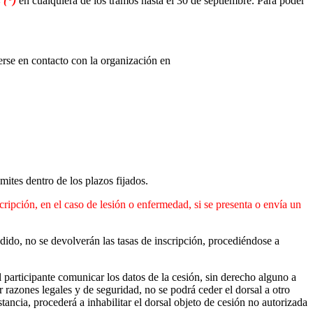
€
(
*)
en cualquiera de los tramos hasta el 30 de septiembre. Para poder
erse en contacto con la organización en
ites dentro de los plazos fijados.
scripción, en el caso de lesión o enfermedad, si se presenta o envía un
dido, no se devolverán las tasas de inscripción, procediéndose a
l participante comunicar los datos de la cesión, sin derecho alguno a
r razones legales y de seguridad, no se podrá ceder el dorsal a otro
ancia, procederá a inhabilitar el dorsal objeto de cesión no autorizada