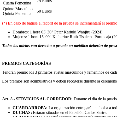
75 Euros
Cuarta Femenina
Quinto Masculino
50 Euros
Quinta Femenina
(*) En caso de batirse el record de la prueba se incrementará el prem
Hombres: 1 hora 03' 30" Peter Kariuki Wanjiru (2024)
Mujeres: 1 hora 15' 00" Katherine Ruth Tisalema Puruncaja (2
Todos los atletas con derecho a premio en metálico deberán de pres
PREMIOS CATEGORÍAS
Tendrán premio los 3 primeros atletas masculinos y femeninos de cada
Los premios son acumulativos y deben recogerse durante la ceremonia 
Art. 8.- SERVICIOS AL CORREDOR:
Durante el día de la prueba
GUARDARROPA:
La organización entregará una bolsa a todo
DUCHAS:
Estarán situadas en el Pabellón Carlos Sastre.