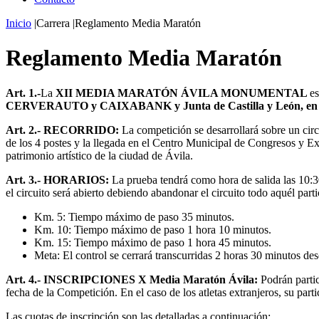
Inicio
|
Carrera
|
Reglamento Media Maratón
Reglamento Media Maratón
Art. 1.-
La
XII MEDIA MARATÓN ÁVILA MONUMENTAL
es
CERVERAUTO y CAIXABANK y Junta de Castilla y León, en
Art. 2.- RECORRIDO:
La competición se desarrollará sobre un cir
de los 4 postes y la llegada en el Centro Municipal de Congresos y E
patrimonio artístico de la ciudad de Ávila.
Art. 3.-
HORARIOS:
La prueba tendrá como hora de salida las 10:30 
el circuito será abierto debiendo abandonar el circuito todo aquél par
Km. 5: Tiempo máximo de paso 35 minutos.
Km. 10: Tiempo máximo de paso 1 hora 10 minutos.
Km. 15: Tiempo máximo de paso 1 hora 45 minutos.
Meta: El control se cerrará transcurridas 2 horas 30 minutos des
Art. 4.- INSCRIPCIONES X Media Maratón Ávila:
Podrán partic
fecha de la Competición. En el caso de los atletas extranjeros, su part
Las cuotas de inscripción son las detalladas a continuación: