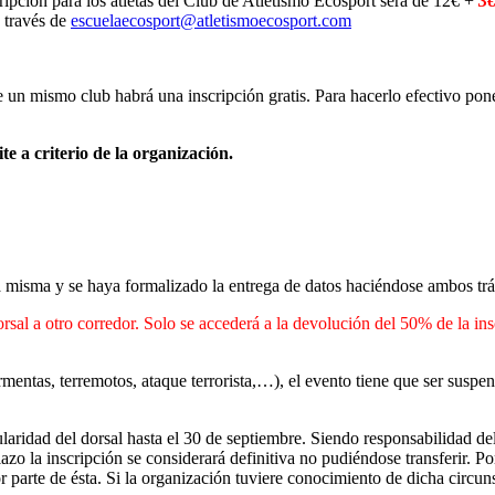
cripción para los atletas del Club de Atletismo Ecosport será de 12€ +
3
a través de
escuelaecosport@atletismoecosport.com
e un mismo club habrá una inscripción gratis. Para hacerlo efectivo pon
te a criterio de la organización.
la misma y se haya formalizado la entrega de datos haciéndose ambos trám
dorsal a otro corredor. Solo se accederá a la devolución del 50% de la in
mentas, terremotos, ataque terrorista,…), el evento tiene que ser suspen
tularidad del dorsal hasta el 30 de septiembre. Siendo responsabilidad de
zo la inscripción se considerará definitiva no pudiéndose transferir. Po
 parte de ésta. Si la organización tuviere conocimiento de dicha circunst