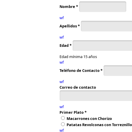
Nombre
*
wf
Apellidos
*
wf
Edad
*
Edad mínima 15 años
wf
Teléfono de Contacto
*
wf
Correo de contacto
wf
Primer Plato
*
Macarrones con Chorizo
Patatas Revolconas con Torreznillo
wf